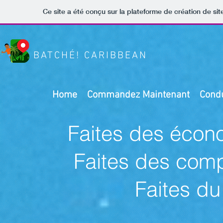
Ce site a été conçu sur la plateforme de création de sit
BATCHÉ! CARIBBEAN
Home
Commandez Maintenant
Cond
Faites des écono
Faites des com
Faites du