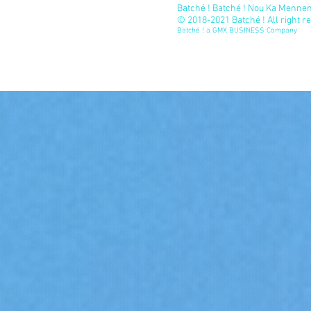
Batché ! Batché ! Nou Ka Mennen 
© 2018-2021 Batché ! All right r
Batché ! a GMX BUSINESS Company
Réserver VTC Fort-de-France - Réserver VTC Le Robert - Réserver VTC Le Lamentin - Réserver VTC Schoelcher - Réserver VTC Le François - Réserver VTC Sainte-Marie - Réserver VTC Sai
Vauclin - Réserver VTC Le Marin - Réserver VTC Le Lorrain - Réserver VTC Les Trois-Ilets - Réserver VTC Le Diamant - Réserver VTC Le Morne-Rouge - Réserver VTC Sainte-Anne - Réserver V
François - Tarif VTC Sainte-Marie - Tarif VTC Saint-Joseph - Tarif VTC Ducos - Tarif VTC Rivière-Pilote - Tarif VTC La Trinité - Tarif VTC Rivière-Salée - Tarif VTC Gros-Morne - Tarif VTC Sainte-L
VTC Case-Pilote - Tarif VTC Aéroport international de Martinique-Aimé-Césaire - Réserver Chauffeur Fort-de-France - Réserver Chauffeur Le Robert - Réserver Chauffeur Le Lamentin - 
La Trinité - Réserver Chauffeur Rivière-Salée - Réserver Chauffeur Gros-Morne - Réserver Chauffeur Sainte-Luce - Réserver Chauffeur Saint-Esprit - Réserver Chauffeur Le Vauclin - R
Chauffeur Saint-Pierre - Réserver Chauffeur Case-Pilote - Réserver Chauffeur Aéroport international de Martinique-Aimé-Césaire - Tarif Chauffeur Fort-de-France - Tarif Chauffeur Le Robert 
Chauffeur La Trinité - Tarif Chauffeur Rivière-Salée - Tarif Chauffeur Gros-Morne - Tarif Chauffeur Sainte-Luce - Tarif Chauffeur Saint-Esprit - Tarif Chauffeur Le Vauclin - Tarif Chauffeur Le
Tarif Chauffeur Aéroport international de Martinique-Aimé-Césaire - Réserver taxi Fort-de-France - Réserver taxi Le Robert - Réserver taxi Le Lamentin - Réserver taxi Schoelcher - Réserv
Réserver taxi Sainte-Luce - Réserver taxi Saint-Esprit - Réserver taxi Le Vauclin - Réserver taxi Le Marin - Réserver taxi Le Lorrain - Réserver taxi Les Trois-Ilets - Réserver taxi Le Dia
taxi Le Robert - Tarif taxi Le Lamentin - Tarif taxi Schoelcher - Tarif taxi Le François - Tarif taxi Sainte-Marie - Tarif taxi Saint-Joseph - Tarif taxi Ducos - Tarif taxi Rivière-Pilote - Tarif taxi La 
taxi Le Morne-Rouge - Tarif taxi Sainte-Anne - Tarif taxi Saint-Pierre - Tarif taxi Case-Pilote - Tarif taxi Aéroport international de Martinique-Aimé-Césaire - commander taxi Ma